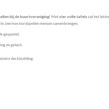
llen bij de buurtvereniging
! Met
vier volle tafels
zat het lekke
om te zien hoe bordspellen mensen samenbrengen.
ik gespeeld:
ing en gelach.
uistere deckbuilding.