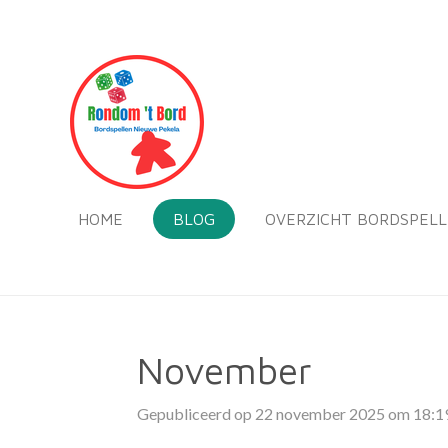
Ga
direct
naar
de
hoofdinhoud
HOME
BLOG
OVERZICHT BORDSPEL
November
Gepubliceerd op 22 november 2025 om 18:1