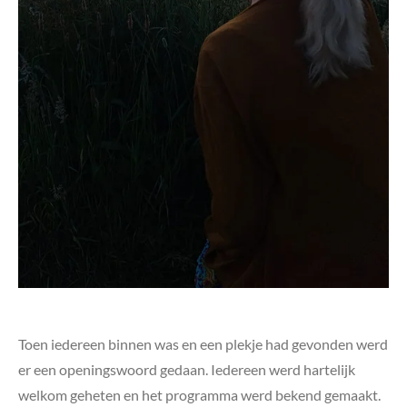
Toen iedereen binnen was en een plekje had gevonden werd
er een openingswoord gedaan. Iedereen werd hartelijk
welkom geheten en het programma werd bekend gemaakt.