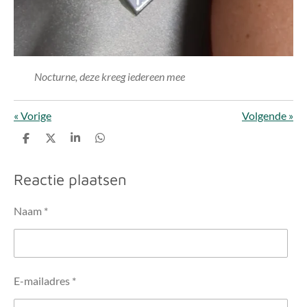
Nocturne, deze kreeg iedereen mee
«
Vorige
Volgende
»
D
D
S
D
e
e
h
e
l
e
a
l
e
l
r
e
Reactie plaatsen
n
e
n
Naam *
E-mailadres *