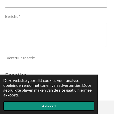
Bericht *
Verstuur reactie
Reacties
Deze website gebruikt cookies voor analyse-
doeleinden en/of het tonen van advertenties. Door
Er zijn geen reacties geplaatst.
gebruik te blijven maken van de site gaat u hiermee
akkoord.
Akkoord