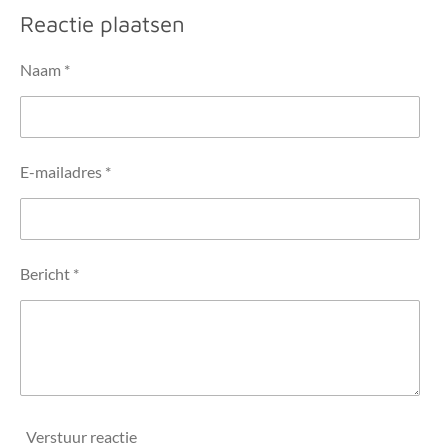
l
e
a
l
e
l
r
e
Reactie plaatsen
n
e
n
Naam *
E-mailadres *
Bericht *
Verstuur reactie