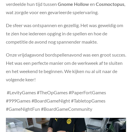
verdeelde hun tijd tussen
Gnome Hollow
en
Cosmoctopus
,
wat zorgde voor een gevarieerde spelervaring.
De sfeer was ontspannen en gezellig. Het was geweldig om
te zien hoe iedereen opging in de spellen en hoe de
competitie de avond nog spannender maakte.
Onze vrijdagavond bordspellenavond was een groot succes.
Het was een perfecte manier om de werkweek af te sluiten
en het weekend te beginnen. We kijken nu al uit naar de
volgende keer!
#LevityGames #TheOpGames #PaperFortGames
#999Games #BoardGameNight #TabletopGames
#GameNightFun #BoardGameCommunity