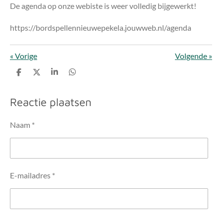
De agenda op onze webiste is weer volledig bijgewerkt!
https://bordspellennieuwepekela.jouwweb.nl/agenda
«
Vorige
Volgende
»
D
D
S
D
e
e
h
e
l
e
a
l
e
l
r
e
Reactie plaatsen
n
e
n
Naam *
E-mailadres *